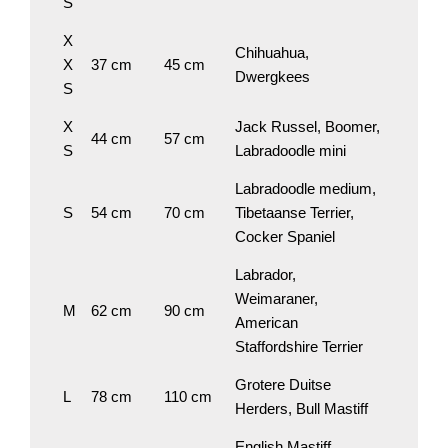
S
X
Chihuahua,
X
37 cm
45 cm
Dwergkees
S
X
Jack Russel, Boomer,
44 cm
57 cm
S
Labradoodle mini
Labradoodle medium,
S
54 cm
70 cm
Tibetaanse Terrier,
Cocker Spaniel
Labrador,
Weimaraner,
M
62 cm
90 cm
American
Staffordshire Terrier
Grotere Duitse
L
78 cm
110 cm
Herders, Bull Mastiff
English Mastiff,