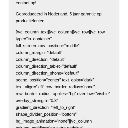
contact op!
Geproduceerd in Nederland, 5 jaar garantie op
productiefouten
[/vc_column_text][/vc_column][/vc_row][vc_row
type=”in_container”
full_screen_row_position=”middle”
column_margin=”default”
column_direction=”default”
column_direction_tablet=”default”
column_direction_phone=”default”
scene_position=”center” text_color=”dark”
text_align=”left” row_border_radius=”none”
row_border_radius_applies=”bg” overflow=”visible”
overlay_strength=”0.3″
gradient_direction=”left_to_right”
shape_divider_position=”bottom”
bg_image_animation=”none”][vc_column
column_padding=”no-extra-padding”