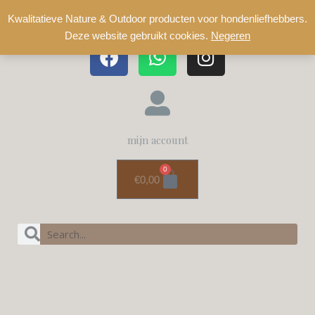
Kwalitatieve Nature & Outdoor producten voor hondenliefhebbers.
Deze website gebruikt cookies.
Negeren
mijn account
0
€
0,00