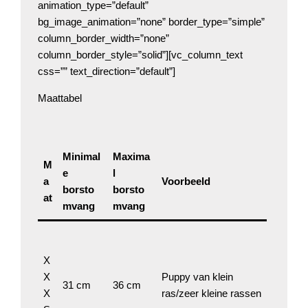
animation_type=”default”
bg_image_animation=”none” border_type=”simple”
column_border_width=”none”
column_border_style=”solid”][vc_column_text
css=”” text_direction=”default”]
Maattabel
Minimal
Maxima
M
e
l
a
Voorbeeld
borsto
borsto
at
mvang
mvang
X
X
Puppy van klein
31 cm
36 cm
X
ras/zeer kleine rassen