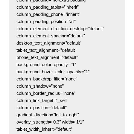
column_padding_tablet=”inherit”
column_padding_phone=”inherit”
column_padding_position=”all”
column_element_direction_desktop=”default”
column_element_spacing=”default”
desktop_text_alignment=”default”
tablet_text_alignment=”default”
phone_text_alignment=”default”
background_color_opacity=”1″
background_hover_color_opacity=”1″
column_backdrop_filter=”none”
column_shadow=”none”
column_border_radius=”none”
column_link_target=”_self”
column_position=”default”
gradient_direction=”left_to_right”
overlay_strength=”0.3″ width=”1/1″
tablet_width_inherit=”default”