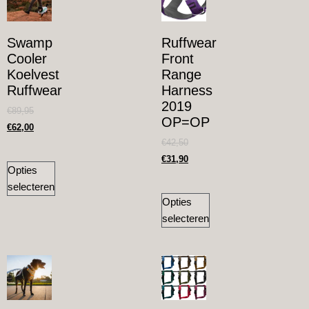
Swamp
Ruffwear
Cooler
Front
Koelvest
Range
Ruffwear
Harness
2019
€
89,95
OP=OP
€
62,00
€
42,50
€
31,90
Opties
selecteren
Opties
selecteren