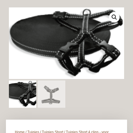
Home
/
Tuigjes
/
Tuigjes Short
/
Tuigjes Short 4 clips - voor