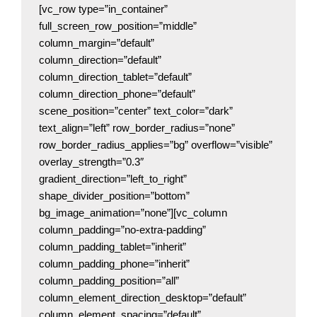
[vc_row type=”in_container”
full_screen_row_position=”middle”
column_margin=”default”
column_direction=”default”
column_direction_tablet=”default”
column_direction_phone=”default”
scene_position=”center” text_color=”dark”
text_align=”left” row_border_radius=”none”
row_border_radius_applies=”bg” overflow=”visible”
overlay_strength=”0.3″
gradient_direction=”left_to_right”
shape_divider_position=”bottom”
bg_image_animation=”none”][vc_column
column_padding=”no-extra-padding”
column_padding_tablet=”inherit”
column_padding_phone=”inherit”
column_padding_position=”all”
column_element_direction_desktop=”default”
column_element_spacing=”default”