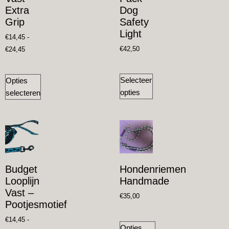
Extra
Dog
Grip
Safety
Light
€
14,45
-
€
42,50
€
24,45
Selecteer
Opties
opties
selecteren
Budget
Hondenriemen
Looplijn
Handmade
Vast –
€
35,00
Pootjesmotief
€
14,45
-
Opties