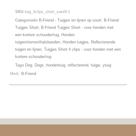
SKU
tuig_4clips_short_zwrefl-1
Categorieën
B-Friend - Tuigjes en lijnen op soort
,
B-Friend
Tuigjes Short
,
B-Friend Tuigjes Short - voor honden met
een kortere schouder/rug
,
Honden
tuigen/riemen/halsbanden
,
Honden tuigjes
,
Reflecterende
tuigen en lijnen
,
Tuigjes Short 4 clips - voor honden met een
kortere schouder/rug
Tags
Dog
,
Dogs
,
hondentuig
,
reflecterend
,
tuigje
,
ytuig
Merk:
B-Friend