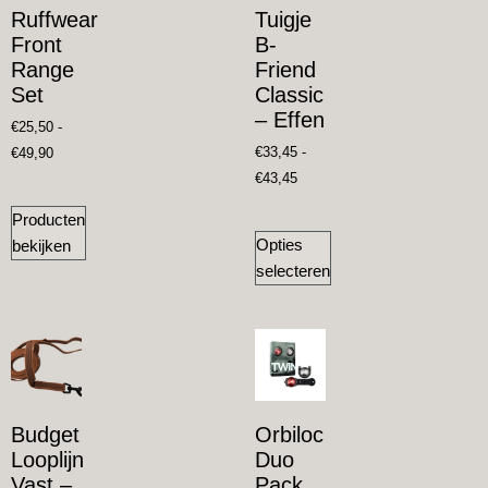
Ruffwear
Tuigje
Front
B-
Range
Friend
Set
Classic
– Effen
€
25,50
-
€
33,45
-
€
49,90
€
43,45
Producten
Opties
bekijken
selecteren
Budget
Orbiloc
Looplijn
Duo
Vast –
Pack