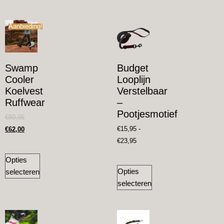
Aanbieding!
Swamp
Budget
Cooler
Looplijn
Koelvest
Verstelbaar
Ruffwear
–
Pootjesmotief
€
89,95
€
15,95
-
€
62,00
€
23,95
Opties
Opties
selecteren
selecteren