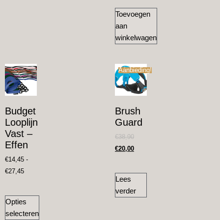
Toevoegen
aan
winkelwagen
Aanbieding!
Budget
Brush
Looplijn
Guard
Vast –
€
38,90
Effen
€
20,00
€
14,45
-
€
27,45
Lees
verder
Opties
selecteren