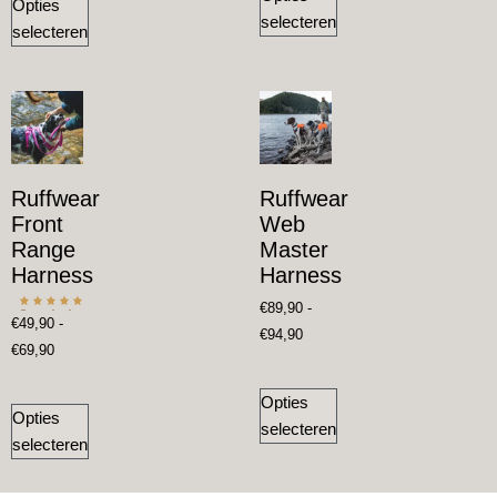
Opties
selecteren
selecteren
Ruffwear
Ruffwear
Front
Web
Range
Master
Harness
Harness
€
89,90
-
Gewaardeerd
€
49,90
-
5.00
€
94,90
uit 5
€
69,90
Opties
Opties
selecteren
selecteren