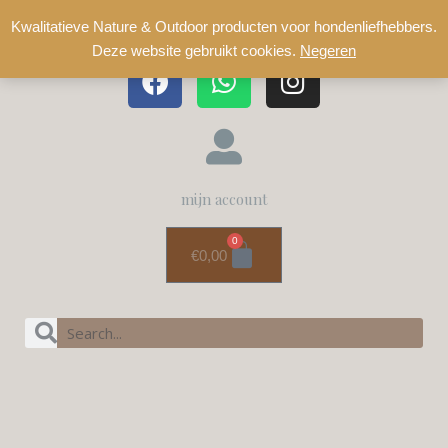
Kwalitatieve Nature & Outdoor producten voor hondenliefhebbers.
Deze website gebruikt cookies.
Negeren
mijn account
0
€
0,00