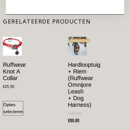
GERELATEERDE PRODUCTEN
Aanbieding!
Ruffwear
Hardlooptuig
Knot A
+ Riem
Collar
(Ruffwear
Omnijore
€
25,50
Leash
+ Dog
Harness)
Opties
selecteren
€
150,80
€
80,00