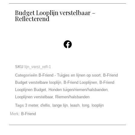
Budget Looplijn verstelbaar –
Reflecterend
SKU
lijn_verst_refl-1
Categorieën
B-Friend - Tuigjes en lijnen op soort
,
B-Friend
Budget verstelbare looplijn
,
B-Friend Looplijnen
,
B-Friend
Looplijnen Budget
,
Honden tuigen/riemen/halsbanden
,
Looplijnen verstelbaar
,
Riemen/halsbanden
Tags
3 meter
,
d'ellis
,
lange lijn
,
leash
,
long
,
looplijn
Merk:
B-Friend