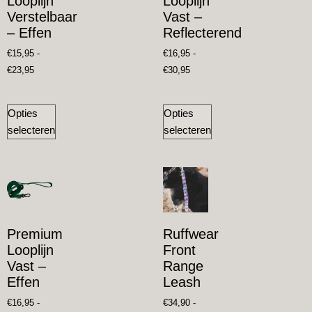
Looplijn
Looplijn
Verstelbaar
Vast –
– Effen
Reflecterend
€
15,95
-
€
16,95
-
€
23,95
€
30,95
Opties
Opties
selecteren
selecteren
Premium
Ruffwear
Looplijn
Front
Vast –
Range
Effen
Leash
€
16,95
-
€
34,90
-