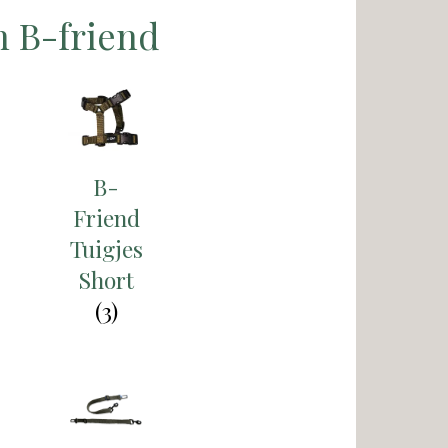
n B-friend
B-
Friend
Tuigjes
Short
(3)