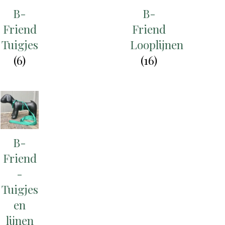
B-
B-
Friend
Friend
Tuigjes
Looplijnen
(6)
(16)
B-
Friend
-
Tuigjes
en
lijnen