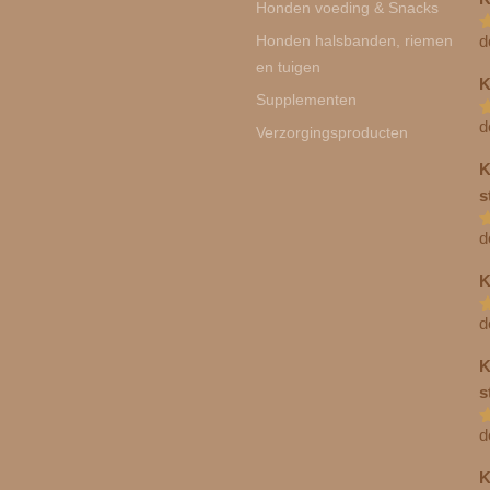
Honden voeding & Snacks
Honden halsbanden, riemen
d
G
u
en tuigen
K
Supplementen
d
G
Verzorgingsproducten
u
K
s
d
G
u
K
d
G
u
K
s
d
G
u
K