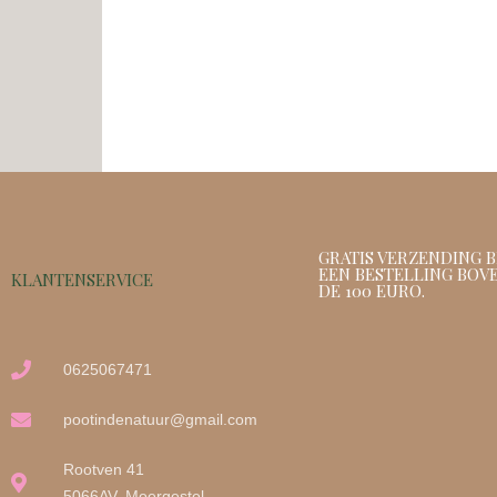
GRATIS VERZENDING B
EEN BESTELLING BOV
KLANTENSERVICE
DE 100 EURO.
0625067471
pootindenatuur@gmail.com
Rootven 41
5066AV, Moergestel