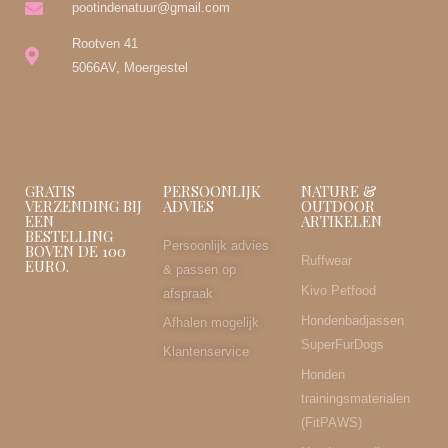
pootindenatuur@gmail.com
Rootven 41
5066AV, Moergestel
GRATIS
PERSOONLIJK
NATURE &
VERZENDING BIJ
ADVIES
OUTDOOR
EEN
ARTIKELEN
BESTELLING
Persoonlijk advies
BOVEN DE 100
Ruffwear
EURO.
& passen op
Kivo Petfood
afspraak
Hondenbadjassen
Afhalen mogelijk
SuperFurDogs
Klantenservice
Honden
trainingsmaterialen
(FitPAWS)