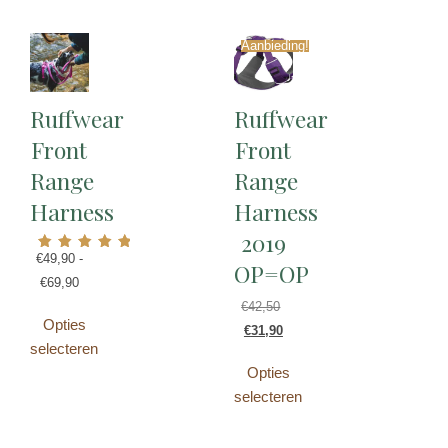
Aanbieding!
Ruffwear
Ruffwear
Front
Front
Range
Range
Harness
Harness
2019
€
49,90
-
Gewaardeerd
OP=OP
5.00
€
69,90
uit 5
€
42,50
Opties
€
31,90
selecteren
Opties
selecteren