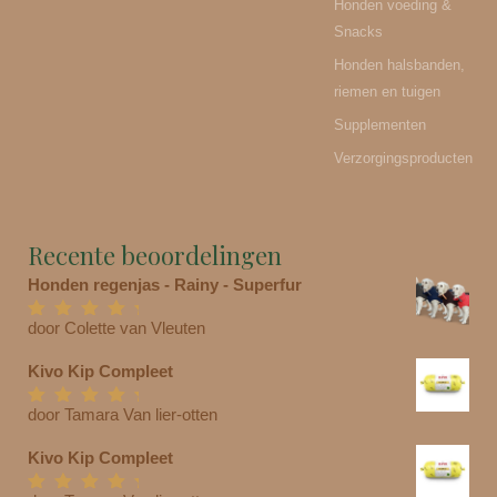
Honden voeding &
Snacks
Honden halsbanden,
riemen en tuigen
Supplementen
Verzorgingsproducten
Recente beoordelingen
Honden regenjas - Rainy - Superfur
door Colette van Vleuten
Gewaardeerd
5
uit 5
Kivo Kip Compleet
door Tamara Van lier-otten
Gewaardeerd
5
uit 5
Kivo Kip Compleet