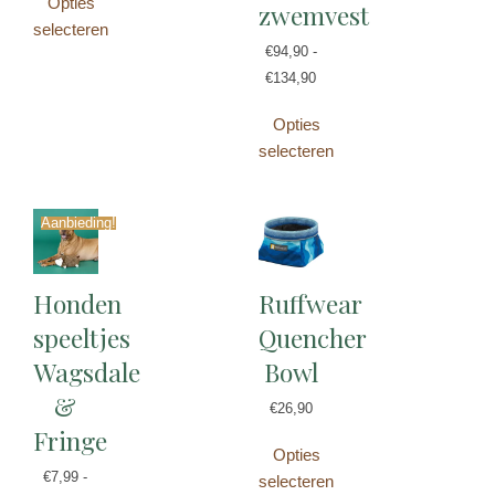
Opties
zwemvest
selecteren
€
94,90
-
€
134,90
Opties
selecteren
Aanbieding!
Honden
Ruffwear
speeltjes
Quencher
Wagsdale
Bowl
&
€
26,90
Fringe
Opties
€
7,99
-
selecteren