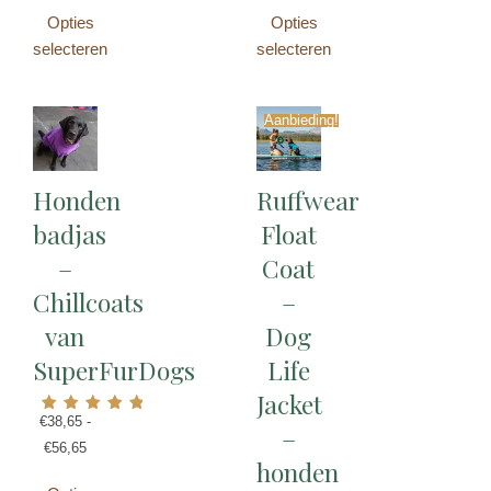
Opties
Opties
selecteren
selecteren
Aanbieding!
Honden
Ruffwear
badjas
Float
–
Coat
Chillcoats
–
van
Dog
SuperFurDogs
Life
Jacket
€
38,65
-
Gewaardeerd
–
4.67
€
56,65
uit 5
honden