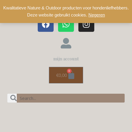
Kwalitatieve Nature & Outdoor producten voor hondenliefhebbers.
Deze website gebruikt cookies.
Negeren
mijn account
0
€
0,00