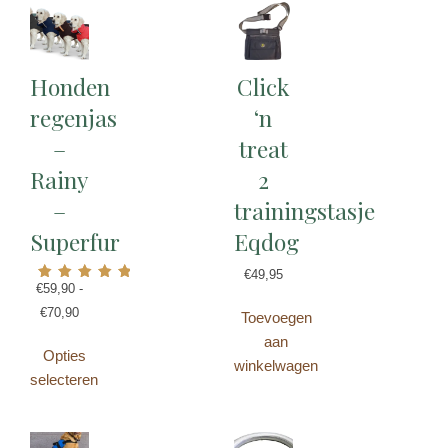
Honden
Click
regenjas
‘n
–
treat
Rainy
2
–
trainingstasje
Superfur
Eqdog
€
49,95
€
59,90
-
Gewaardeerd
5.00
€
70,90
Toevoegen
uit 5
aan
Opties
winkelwagen
selecteren