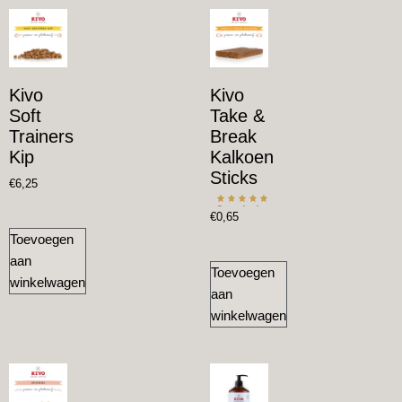
Kivo
Kivo
Soft
Take &
Trainers
Break
Kip
Kalkoen
Sticks
€
6,25
Gewaardeerd
€
0,65
5.00
uit 5
Toevoegen
aan
Toevoegen
winkelwagen
aan
winkelwagen