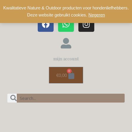
Kwalitatieve Nature & Outdoor producten voor hondenliefhebbers.
Deze website gebruikt cookies.
Negeren
mijn account
0
€
0,00