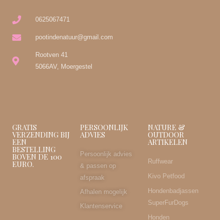
0625067471
pootindenatuur@gmail.com
Rootven 41
5066AV, Moergestel
GRATIS
PERSOONLIJK
NATURE &
VERZENDING BIJ
ADVIES
OUTDOOR
EEN
ARTIKELEN
BESTELLING
Persoonlijk advies
BOVEN DE 100
Ruffwear
EURO.
& passen op
Kivo Petfood
afspraak
Hondenbadjassen
Afhalen mogelijk
SuperFurDogs
Klantenservice
Honden