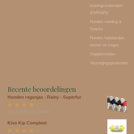
trainingsmaterialen
(FitPAWS)
Honden voeding &
Snacks
Honden halsbanden,
riemen en tuigen
Supplementen
Verzorgingsproducten
Recente beoordelingen
Honden regenjas - Rainy - Superfur
Gewaardeerd
5
door Colette van Vleuten
uit 5
Kivo Kip Compleet