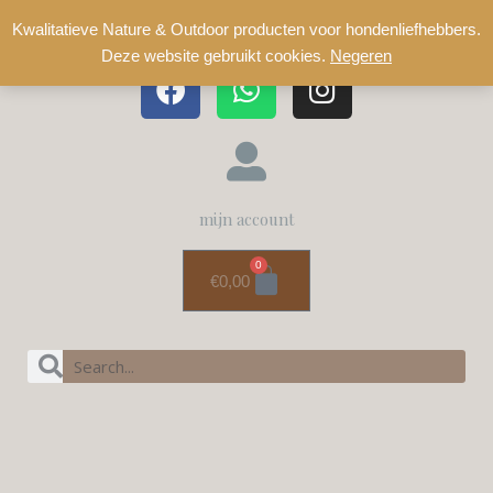
Kwalitatieve Nature & Outdoor producten voor hondenliefhebbers.
Deze website gebruikt cookies.
Negeren
mijn account
0
€
0,00