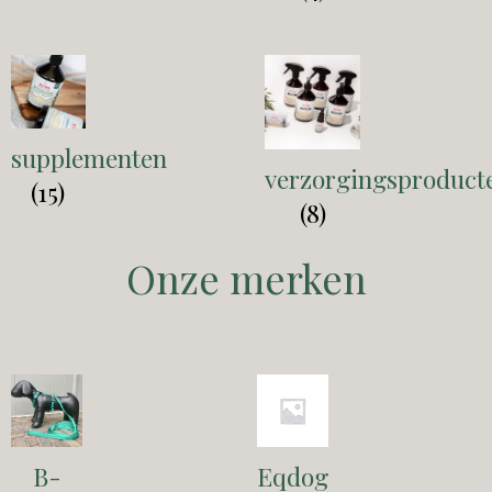
supplementen
verzorgingsproduct
(15)
(8)
Onze merken
B-
Eqdog