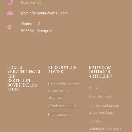
0625067471
pootindenatuur@gmail.com
Rootven 41
5066AV, Moergestel
GRATIS
PERSOONLIJK
NATURE &
VERZENDING BIJ
ADVIES
OUTDOOR
EEN
ARTIKELEN
BESTELLING
Persoonlijk advies
BOVEN DE 100
Ruffwear
EURO.
& passen op
Kivo Petfood
afspraak
Hondenbadjassen
Afhalen mogelijk
SuperFurDogs
Klantenservice
Honden
trainingsmaterialen