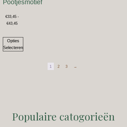
Pootjesmotief
€
33,45
-
€
43,45
Opties
Selecteren
1
2
3
→
Populaire catogorieën