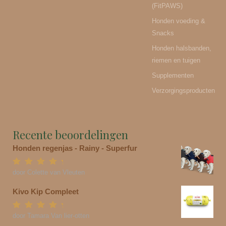
(FitPAWS)
Honden voeding &
Snacks
Honden halsbanden,
riemen en tuigen
Supplementen
Verzorgingsproducten
Recente beoordelingen
Honden regenjas - Rainy - Superfur
Gewaardeerd
5
door Colette van Vleuten
uit 5
Kivo Kip Compleet
Gewaardeerd
5
door Tamara Van lier-otten
uit 5