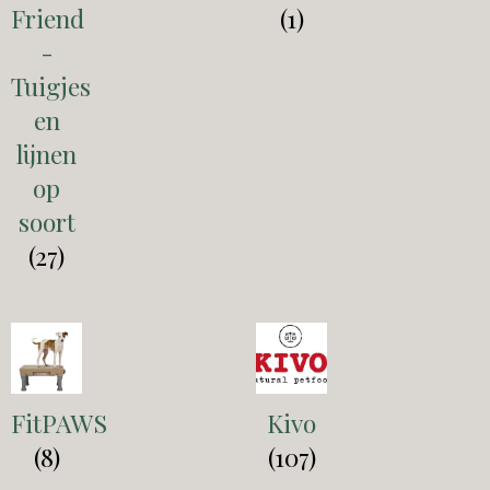
Friend
(1)
-
Tuigjes
en
lijnen
op
soort
(27)
FitPAWS
Kivo
(8)
(107)