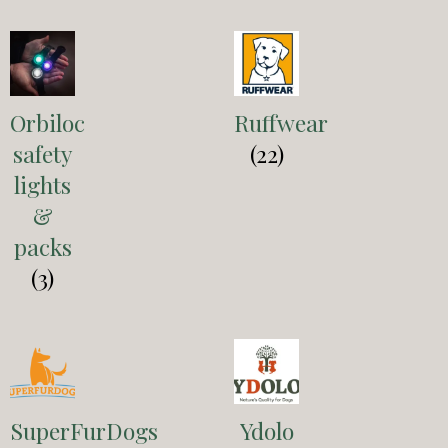
Orbiloc
Ruffwear
safety
(22)
lights
&
packs
(3)
SuperFurDogs
Ydolo