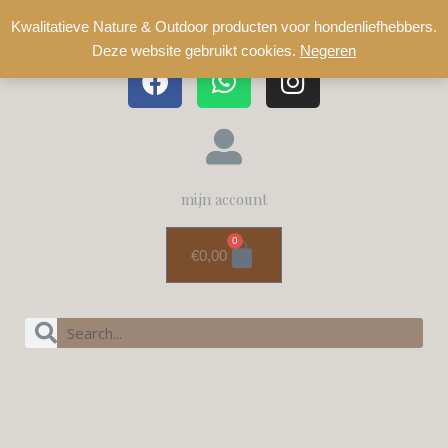
Kwalitatieve Nature & Outdoor producten voor hondenliefhebbers.
Deze website gebruikt cookies.
Negeren
mijn account
0
€
0,00