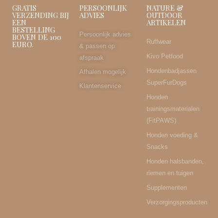
GRATIS
PERSOONLIJK
NATURE &
VERZENDING BIJ
ADVIES
OUTDOOR
EEN
ARTIKELEN
BESTELLING
Persoonlijk advies
BOVEN DE 100
Ruffwear
EURO.
& passen op
Kivo Petfood
afspraak
Hondenbadjassen
Afhalen mogelijk
SuperFurDogs
Klantenservice
Honden
trainingsmaterialen
(FitPAWS)
Honden voeding &
Snacks
Honden halsbanden,
riemen en tuigen
Supplementen
Verzorgingsproducten