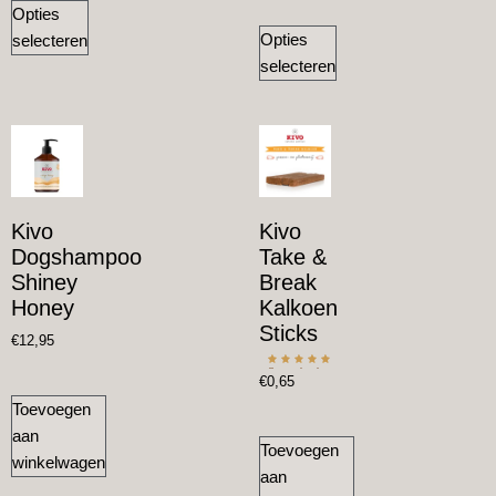
Opties
Opties
selecteren
selecteren
Kivo
Kivo
Dogshampoo
Take &
Shiney
Break
Honey
Kalkoen
Sticks
€
12,95
Gewaardeerd
€
0,65
5.00
uit 5
Toevoegen
aan
Toevoegen
winkelwagen
aan