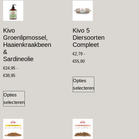
Kivo
Kivo 5
Groenlipmossel,
Diersoorten
Haaienkraakbeen
Compleet
&
€
2,79
-
Sardineolie
€
55,80
€
24,95
-
€
38,95
Opties
selecteren
Opties
selecteren