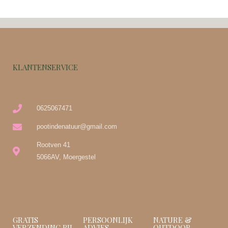
KLANTENSERVICE
0625067471
pootindenatuur@gmail.com
Rootven 41
5066AV, Moergestel
GRATIS
PERSOONLIJK
NATURE &
VERZENDING BIJ
ADVIES
OUTDOOR