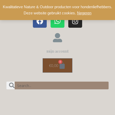
Kwalitatieve Nature & Outdoor producten voor hondenliefhebbers.
Deze website gebruikt cookies.
Negeren
mijn account
0
€
0,00