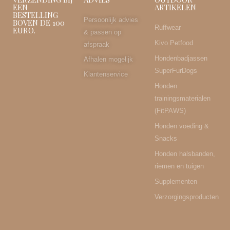
EEN
ARTIKELEN
BESTELLING
Persoonlijk advies
BOVEN DE 100
Ruffwear
EURO.
& passen op
Kivo Petfood
afspraak
Hondenbadjassen
Afhalen mogelijk
SuperFurDogs
Klantenservice
Honden
trainingsmaterialen
(FitPAWS)
Honden voeding &
Snacks
Honden halsbanden,
riemen en tuigen
Supplementen
Verzorgingsproducten