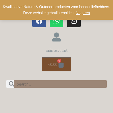
Kwalitatieve Nature & Outdoor producten voor hondenliefhebbers.
Deze website gebruikt cookies.
Negeren
mijn account
0
€
0,00