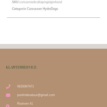
SKU
cursusmedicaltapingeigenhond
Categorie
Cursussen HydroDogs
KLANTENSERVICE
0625067471
pootindenatuur@gmail.com
Rootven 41