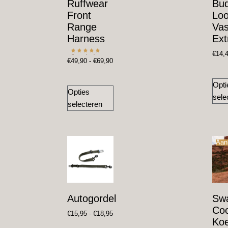
Ruffwear
Bu
Front
Loo
Range
Vas
Harness
Ext
€
14,
Gewaardeerd
€
49,90
-
€
69,90
5.00
uit 5
Opti
Opties
sele
selecteren
Aan
Autogordel
Sw
Coo
€
15,95
-
€
18,95
Koe