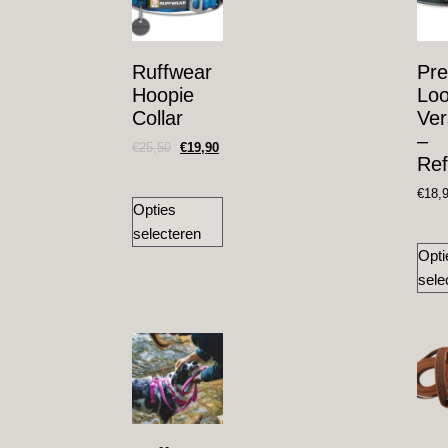
Ruffwear
Pr
Hoopie
Loo
Collar
Ver
–
€
25,50
€
19,90
Ref
€
18,
Opties
selecteren
Opti
sele