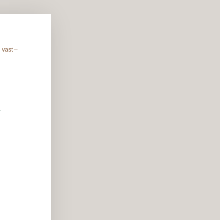
 vast –
n
5