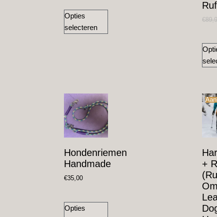
Ruf
Opties
€
89,
selecteren
Opti
sele
Aan
Hondenriemen
Har
Handmade
+ 
(Ru
€
35,00
Omn
Lea
Do
Opties