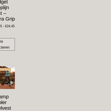
dget
plijn
t –
ra Grip
45
-
€
24,45
es
cteren
bieding!
amp
ler
lvest