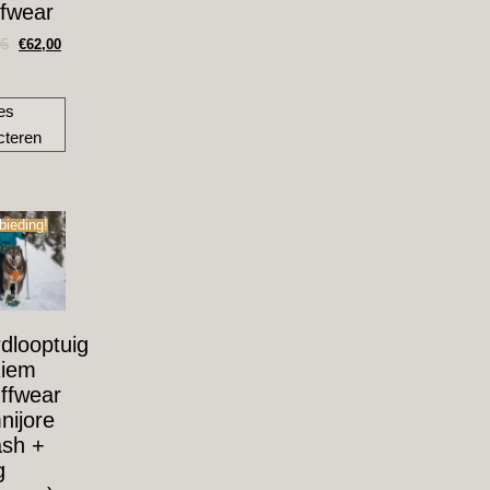
fwear
95
€
62,00
es
cteren
bieding!
dlooptuig
Riem
ffwear
ijore
sh +
g