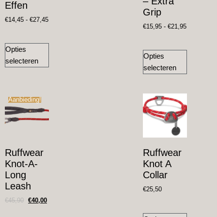
– Extra
Effen
Grip
€
14,45
-
€
27,45
€
15,95
-
€
21,95
Opties
Opties
selecteren
selecteren
Aanbieding!
Ruffwear
Ruffwear
Knot-A-
Knot A
Long
Collar
Leash
€
25,50
€
45,90
€
40,00