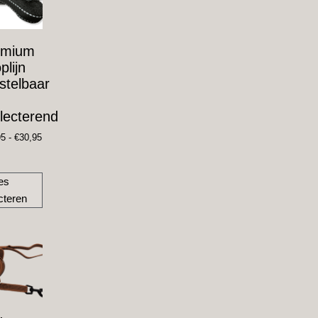
emium
plijn
stelbaar
lecterend
95
-
€
30,95
es
cteren