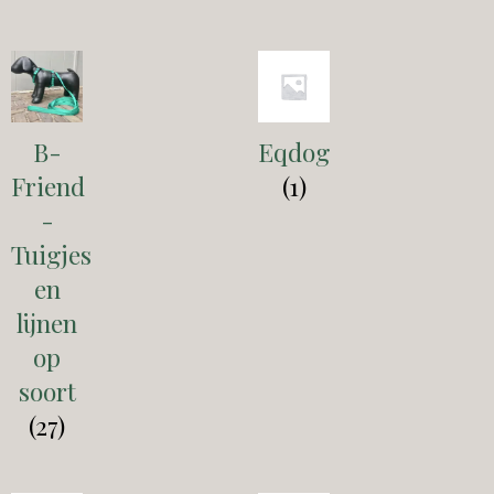
B-
Eqdog
Friend
(1)
-
Tuigjes
en
lijnen
op
soort
(27)