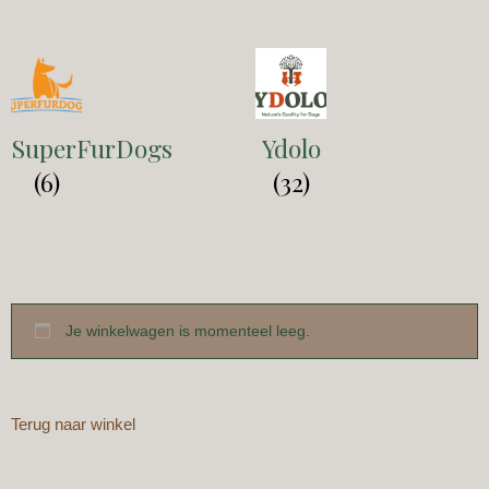
SuperFurDogs
Ydolo
(6)
(32)
Je winkelwagen is momenteel leeg.
Terug naar winkel