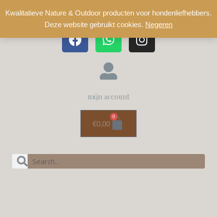
Kwalitatieve Nature & Outdoor producten voor hondenliefhebbers.
Deze website gebruikt cookies.
Negeren
mijn account
0
€
0,00