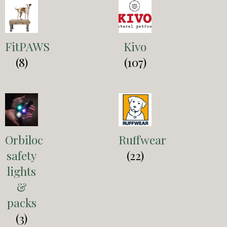
FitPAWS
Kivo
(8)
(107)
Orbiloc
Ruffwear
safety
(22)
lights
&
packs
(3)