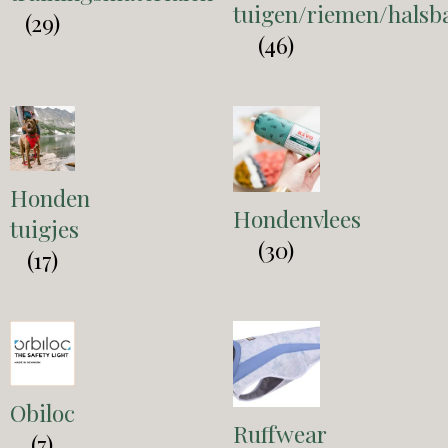
tuigen/riemen/halsb
(29)
(46)
Honden
Hondenvlees
tuigjes
(30)
(17)
Obiloc
Ruffwear
(7)