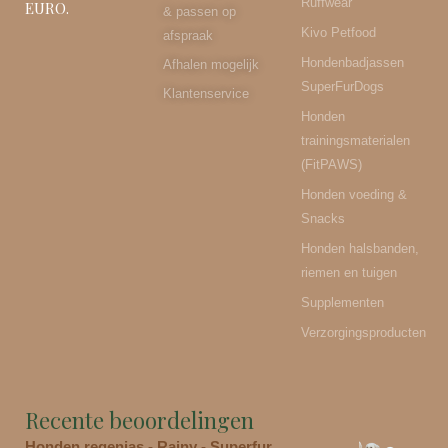
Ruffwear
EURO.
& passen op
Kivo Petfood
afspraak
Hondenbadjassen
Afhalen mogelijk
SuperFurDogs
Klantenservice
Honden
trainingsmaterialen
(FitPAWS)
Honden voeding &
Snacks
Honden halsbanden,
riemen en tuigen
Supplementen
Verzorgingsproducten
Recente beoordelingen
Honden regenjas - Rainy - Superfur